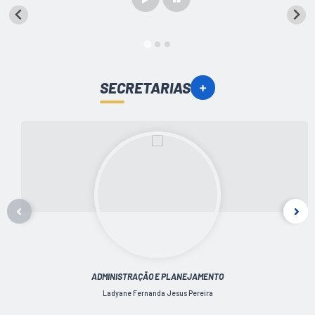
LEI GERAL DE PROTEÇÃO DE DADOS
CONSELHOS MUNICIPAIS
CONTROLE INTERNO
SECRETARIAS
TAC´S PROMOTORIA/MPF
Planos Municipais
Secretarias
A Nossa Cidade
Notícias
Carta de Serviços
Audiências Públicas
ADMINISTRAÇÃO E PLANEJAMENTO
Ouvidoria
Ladyane Fernanda Jesus Pereira