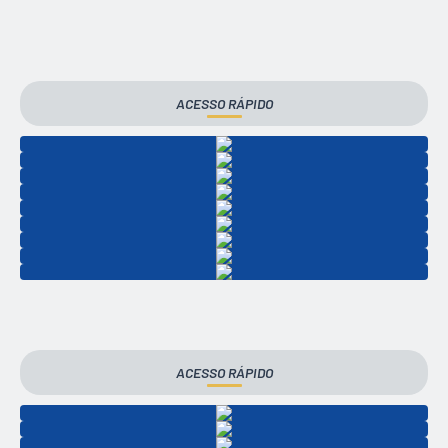
Contas Públicas
Legislação
Editais
ACESSO RÁPIDO
Links
Telefones Úteis
Emprega
A Prefeitura
SIC/eSIC
Contato
ACESSO RÁPIDO